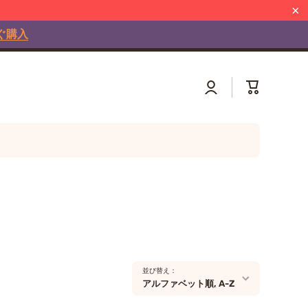
と詳しく知る
ぐ購入
×
ロ
カ
グ
ー
イ
ト
ン
並び替え：
アルファベット順, A-Z