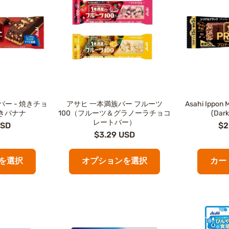
ー - 焼きチョ
アサヒ 一本満族バー フルーツ
Asahi Ippon 
きバナナ
100（フルーツ＆グラノーラチョコ
(Dark
レートバー）
USD
$2
$3.29 USD
を選択
オプションを選択
カー