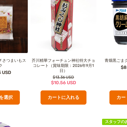
んぴ さつまいもス
芥川精華フォーチュン神社特大チョ
青畑黒ごま
ク
コレート（賞味期限：2026年9月1
$8
日）
3 USD
$13.36 USD
$10.56 USD
を選択
カートに入れる
カー
スタッフの