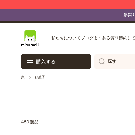
一部地域で
夏祭
コンテンツへスキップ
私たちについて
ブログ
よくある質問
節約し
購入する
探す
家
お菓子
480 製品