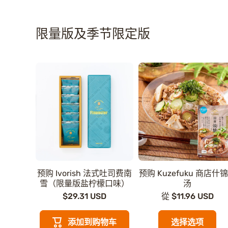
限量版及季节限定版
预购 Ivorish 法式吐司费南
预购 Kuzefuku 商店什
雪（限量版盐柠檬口味）
汤
$29.31 USD
從 $11.96 USD
添加到购物车
选择选项