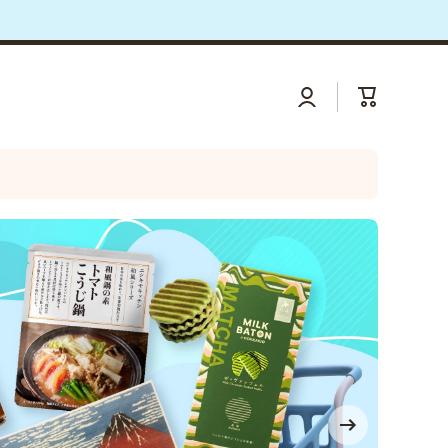
即购买
登
大
录
车