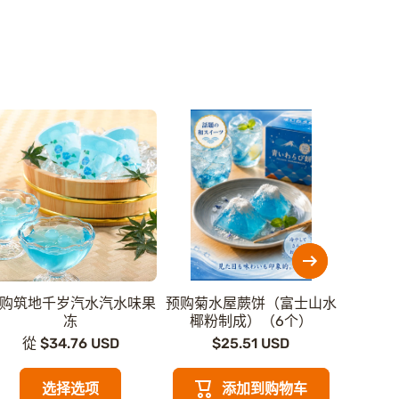
购筑地千岁汽水汽水味果
预购菊水屋蕨饼（富士山水
预购樱
冻
椰粉制成）（6个）
$
從 $34.76 USD
$25.51 USD
选择选项
添加到购物车