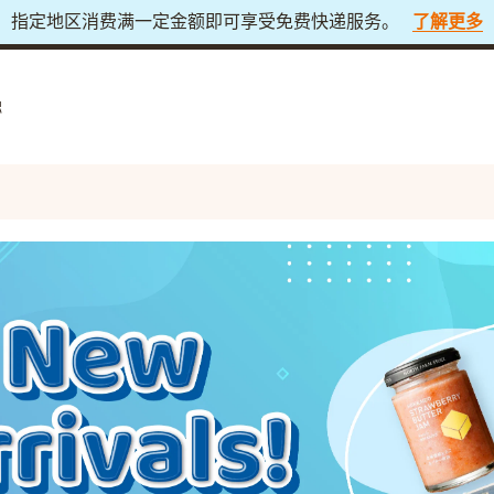
庆典促销，全场九折！🎆 截止至日本时间8月11日下午4点
立
触