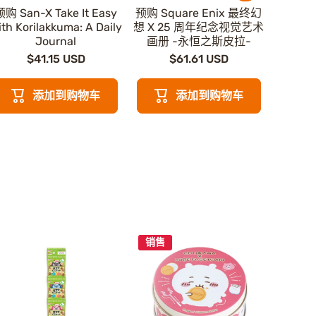
预购 San-X Take It Easy
预购 Square Enix 最终幻
预购《
ith Korilakkuma: A Daily
想 X 25 周年纪念视觉艺术
方：
Journal
画册 -永恒之斯皮拉-
$41.15 USD
$61.61 USD
添加到购物车
添加到购物车
销售
销售