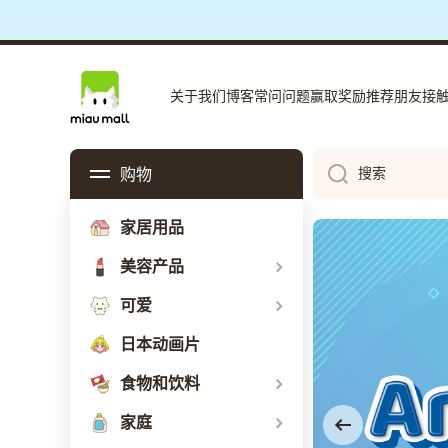
夏季
跳到内容
关于我们
博客
常问问题
赢取奖励
推荐朋友
接
购物
搜索
家居用品
美容产品
可爱
日本动画片
食物和饮料
家庭