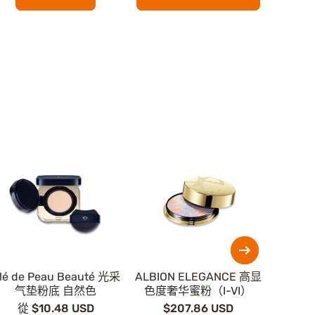
lé de Peau Beauté 光采
ALBION ELEGANCE 高显
Clé de
气垫粉底 自然色
色度奢华蜜粉（I-VI）
從 $10.48 USD
$207.86 USD
$