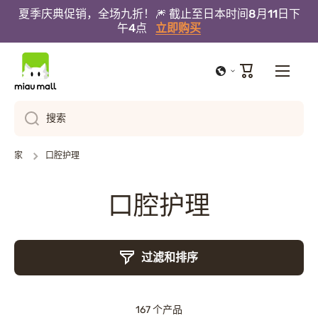
夏季庆典促销，全场九折！🎆 截止至日本时间8月11日下
跳到内容
午4点
立即购买
大
车
搜索
家
口腔护理
口腔护理
过滤和排序
167 个产品